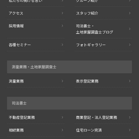
私たちの掲げる思い
グループ紹介
アクセス
スタッフ紹介
採用情報
司法書士・
土地家屋調査士ブログ
各種セミナー
フォトギャラリー
測量業務・
土地家屋調査士
測量業務
表示登記業務
司法書士
不動産登記業務
商業登記・
法人登記業務
相続業務
住宅ローン完済