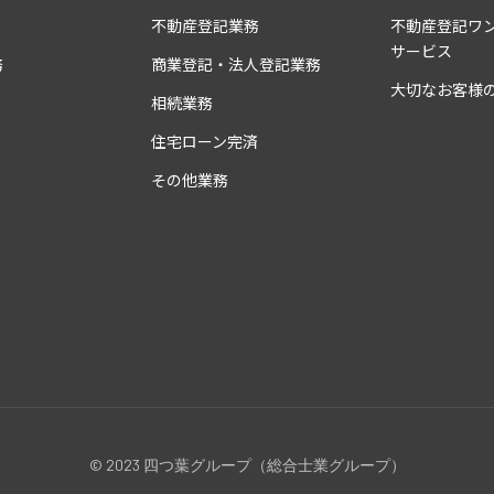
不動産登記業務
不動産登記
ワ
サービス
務
商業登記・
法人登記業務
大切なお客様
相続業務
住宅ローン完済
その他業務
© 2023 四つ葉グループ（総合士業グループ）