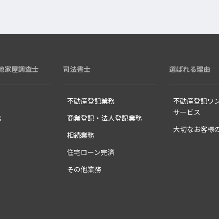
地家屋調査士
司法書士
選ばれる理由
不動産登記業務
不動産登記
ワ
サービス
務
商業登記・
法人登記業務
大切なお客様
相続業務
住宅ローン完済
その他業務