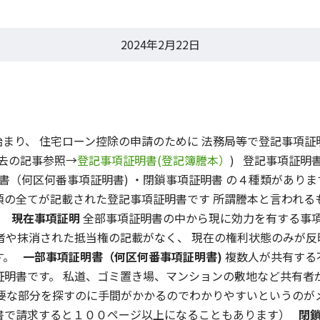
2024年2月22日
まり、 住宅ローン控除の申請のために 法務局等で登記事項証
去の記事参照→
登記事項証明書(登記簿謄本）
) 登記事項証明
明書（何区何番事項証明書) ・閉鎖事項証明書 の４種類があり
項の全てが記載された登記事項証明書です 所謂謄本と言われる
。
現在事項証明
全部事項証明書の中から現に効力を有する事
者や抹消された抵当権の記載がなく、 現在の権利状態のみが
す。
一部事項証明書（何区何番事項証明書)
複数人が共有する
証明書です。 私道、ゴミ置き場、マンションの敷地など共有者
要な部分を探すのに手間がかかるのでわかりやすいというのが
書で請求すると１００ページ以上になることもあります）
閉