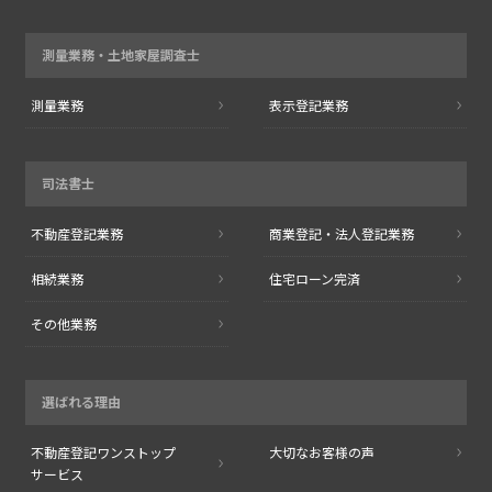
測量業務・
土地家屋調査士
測量業務
表示登記業務
司法書士
不動産登記業務
商業登記・
法人登記業務
相続業務
住宅ローン完済
その他業務
選ばれる理由
不動産登記
ワンストップ
大切なお客様の声
サービス