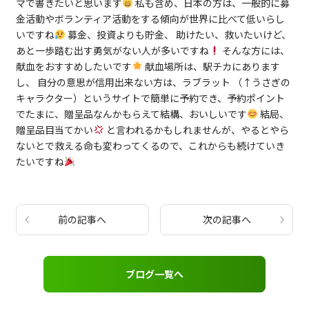
マで書きたいと思います
私も含め、日本の方は、一般的に募
金活動やボランティア活動をする傾向が世界に比べて低いらし
いですね
募金、投資よりも貯金、 助けたい、救いたいけど、
あと一歩踏む出す勇気がない人が多いですね
そんな方には、
献血をおすすめしたいです
献血場所は、駅チカにあります
し、 自分の意思が信用出来ない方は、ラブラット （↑うさぎの
キャラクター）というサイトで簡単に予約でき、予約ポイント
でたまに、贈呈品なんかもらえて結構、おいしいです
結局、
贈呈品目当てかい
と言われるかもしれませんが、やるとやら
ないとで救える命も変わってくるので、これからも続けていき
たいですね
前の記事へ
次の記事へ
ブログ一覧へ