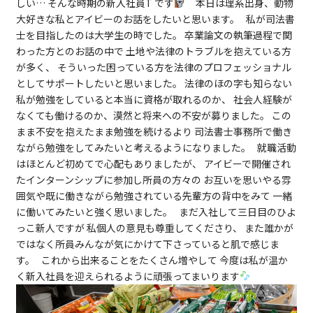
しい… そんな時期の新入社員T です
本日は理系出身、動物
大好きな私とアイビーのお話をしたいと思います。 私が司法書
士を目指したのは大学生の時でした。 卒業論文の執筆過程で関
わった方とのお話の中で 土地や法律のトラブルを抱えている方
が多く、 そういった困っている方を法律のプロフェッショナル
としてサポートしたいと思いました。 法律のほの字も知らない
私が勉強をしていると本当に資格が取れるのか、 社会人経験が
なくても働けるのか、漠然と将来への不安が募りました。 この
まま不安を抱えたまま勉強を続けるより 司法書士事務所で働き
ながら勉強をしてみたいと考えるようになりました。 就職活動
はほとんど初めてで心配もありましたが、 アイビーで開催され
たインターンシップに参加し所員の方々の お互いを思いやる雰
囲気や既に働きながら勉強されている先輩方の背中をみて 一緒
に働いてみたいと強く思いました。 まだ入社して三日目のひよ
っこ新人ですが 私個人の意見も尊重してくださり、 また誰かが
ではなく所員みんなが気にかけて下さっていると肌で感じま
す。 これから出来ることをたくさん増やして 今度は私が温か
く新入社員を迎えられるように頑張ってまいります