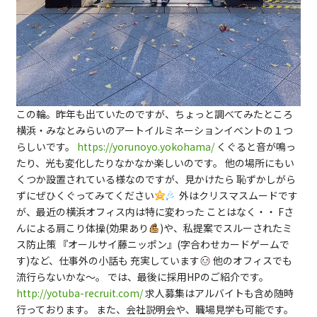
この輪。昨年も出ていたのですが、ちょっと調べてみたところ
横浜・みなとみらいのアートイルミネーションイベントの１つ
らしいです。
https://yorunoyo.yokohama/
くぐると音が鳴っ
たり、光も変化したりなかなか楽しいのです。 他の場所にもい
くつか設置されている様なのですが、見かけたら 恥ずかしがら
ずにぜひくぐってみてください
外はクリスマスムードです
が、最近の横浜オフィス内は特に変わった ことはなく・・ Fさ
んによる肩こり体操(効果あり
)や、私提案でスルーされたミ
ス防止策 『オールサイ藤ニッポン』(字合わせカードゲームで
す)など、仕事外の小話も 充実しています
他のオフィスでも
流行らないかな～。 では、最後に採用HPのご紹介です。
http://yotuba-recruit.com/
求人募集はアルバイトも含め随時
行っております。 また、会社説明会や、職場見学も可能です。