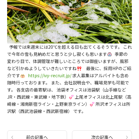
予報では来週末には20℃を超える日も出てくるそうです。 これ
で今年の雪も見納めだと思うと少し寂くも思います
季節の
変わり目で、体調管理が難しいところでは御座いますが、風邪
など引かぬようしていきたいですね
最後に、採用HPのご紹
介です
https://ivy-recruit.jp/
求人募集はアルバイトも含め
随時行っております。 また、会社説明会や、職場見学も可能で
す。 各支店の最寄駅は、 池袋オフィスは池袋駅（山手線など
JR・西武線・東武線・地下鉄）
上尾オフィスは北上尾駅（高
崎線・湘南新宿ライン・上野東京ライン）
所沢オフィスは所
沢駅（西武池袋線・西武新宿線） です。
前の記事へ
次の記事へ