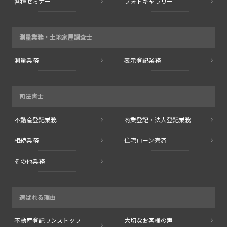
各種セミナー
フォトギャラリー
測量業務・
土地家屋調査士
測量業務
表示登記業務
司法書士
不動産登記業務
商業登記・
法人登記業務
相続業務
住宅ローン完済
その他業務
選ばれる理由
不動産登記
ワンストップ
大切なお客様の声