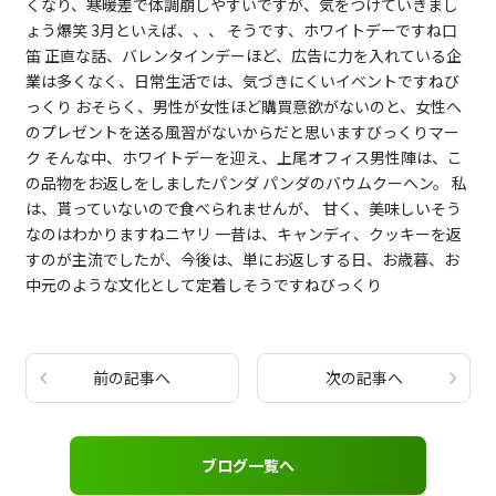
くなり、寒暖差で体調崩しやすいですが、気をつけていきまし
ょう爆笑 3月といえば、、、 そうです、ホワイトデーですね口
笛 正直な話、バレンタインデーほど、広告に力を入れている企
業は多くなく、日常生活では、気づきにくいイベントですねび
っくり おそらく、男性が女性ほど購買意欲がないのと、女性へ
のプレゼントを送る風習がないからだと思いますびっくりマー
ク そんな中、ホワイトデーを迎え、上尾オフィス男性陣は、こ
の品物をお返しをしましたパンダ パンダのバウムクーヘン。 私
は、貰っていないので食べられませんが、 甘く、美味しいそう
なのはわかりますねニヤリ 一昔は、キャンディ、クッキーを返
すのが主流でしたが、今後は、単にお返しする日、お歳暮、お
中元のような文化として定着しそうですねびっくり
前の記事へ
次の記事へ
ブログ一覧へ